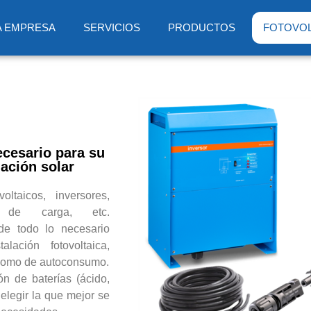
A EMPRESA
SERVICIOS
PRODUCTOS
FOTOVOL
ecesario para su
lación solar
oltaicos, inversores,
s de carga, etc.
e todo lo necesario
alación fotovoltaica,
 como de autoconsumo.
ón de baterías (ácido,
a elegir la que mejor se