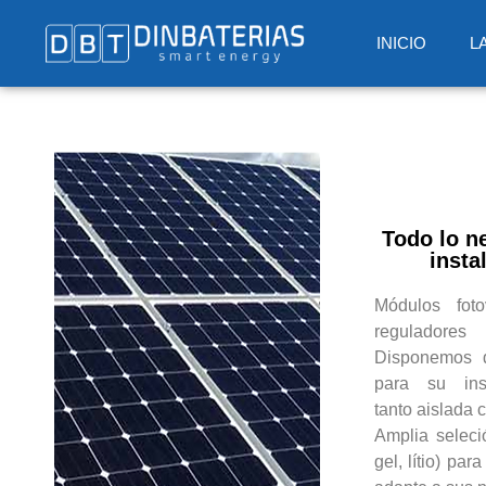
INICIO
L
Todo lo n
insta
Módulos fotov
reguladore
Disponemos d
para su inst
tanto aislada
Amplia seleci
gel, lítio) par